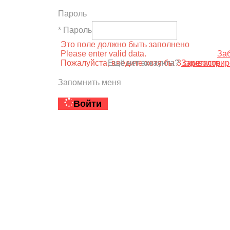
Пароль
* Пароль
Это поле должно быть заполнено
Please enter valid data.
За
Пожалуйста, введите хотя бы 3 символов.
Ещё нет аккаунта?
Зарегистрир
Запомнить меня
Войти