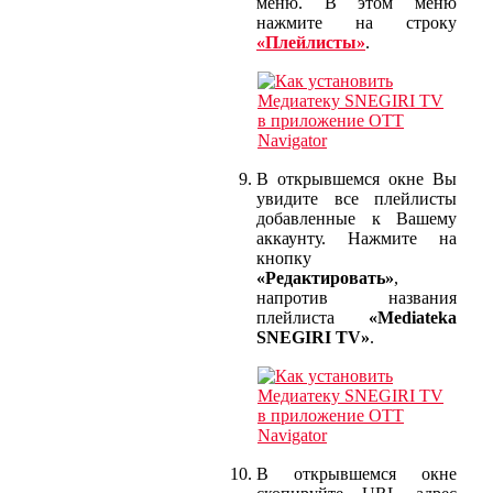
меню. В этом меню
нажмите на строку
«Плейлисты»
.
В открывшемся окне Вы
увидите все плейлисты
добавленные к Вашему
аккаунту. Нажмите на
кнопку
«Редактировать»
,
напротив названия
плейлиста
«Mediateka
SNEGIRI TV»
.
В открывшемся окне