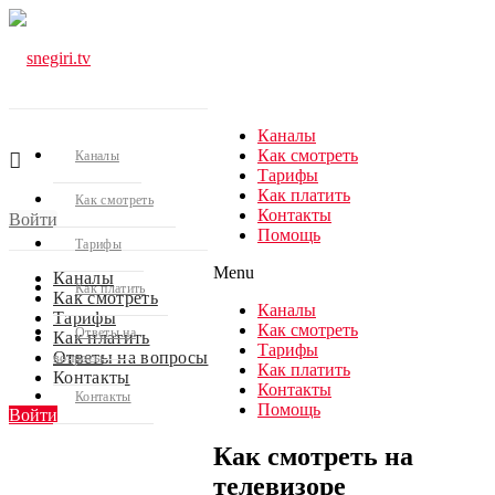
Каналы
Как смотреть
Каналы
Тарифы
Как платить
Как смотреть
Контакты
Войти
Помощь
Тарифы
Menu
Каналы
Как платить
Как смотреть
Каналы
Тарифы
Как смотреть
Ответы на
Как платить
Тарифы
Ответы на вопросы
вопросы
Как платить
Контакты
Контакты
Контакты
Помощь
Войти
Как смотреть на
телевизоре