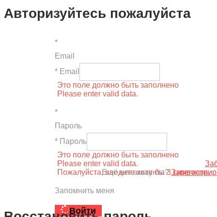
Авторизуйтесь пожалуйста
*
Email
* Email
Это поле должно быть заполнено
Please enter valid data.
*
Пароль
* Пароль
Это поле должно быть заполнено
Please enter valid data.
За
Пожалуйста, введите хотя бы 3 символов.
Ещё нет аккаунта?
Зарегистрир
Запомнить меня
Войти
Восстановить пароль