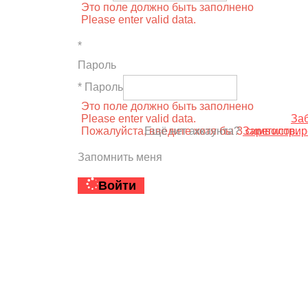
Это поле должно быть заполнено
Please enter valid data.
*
Пароль
* Пароль
Это поле должно быть заполнено
Please enter valid data.
За
Пожалуйста, введите хотя бы 3 символов.
Ещё нет аккаунта?
Зарегистрир
Запомнить меня
Войти