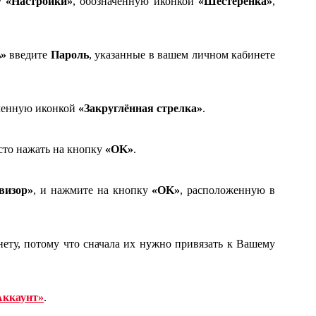
у
«Настройки»
, обозначенную иконкой
«Шестерёнка»
,
ь»
введите
Пароль
, указанные в вашем личном кабинете
аченную иконкой
«Закруглённая стрелка»
.
сто нажать на кнопку
«OK»
.
визор»
, и нажмите на кнопку
«OK»
, расположенную в
нету, потому что сначала их нужно привязать к Вашему
Аккаунт»
.