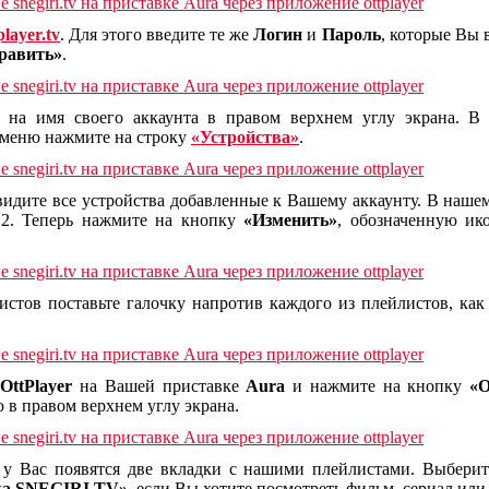
player.tv
. Для этого введите те же
Логин
и
Пароль
, которые Вы
равить»
.
 на имя своего аккаунта в правом верхнем углу экрана. В
 меню нажмите на строку
«Устройства»
.
идите все устройства добавленные к Вашему аккаунту. В наше
2. Теперь нажмите на кнопку
«Изменить»
, обозначенную и
стов поставьте галочку напротив каждого из плейлистов, ка
ю
OttPlayer
на Вашей приставке
Aura
и нажмите на кнопку
«О
в правом верхнем углу экрана.
а у Вас появятся две вкладки с нашими плейлистами. Выбери
ka SNEGIRI TV»
, если Вы хотите посмотреть фильм, сериал ил