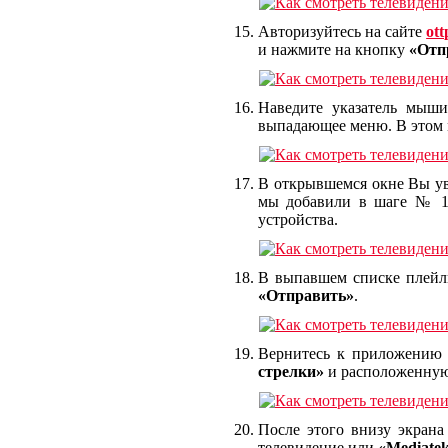
Авторизуйтесь на сайте
ott
и нажмите на кнопку
«Отп
Наведите указатель мыши
выпадающее меню. В этом
В открывшемся окне Вы ув
мы добавили в шаге № 1
устройства.
В выпавшем списке плейли
«Отправить»
.
Вернитесь к приложени
стрелки»
и расположенную 
После этого внизу экран
телевидение или
«Mediate