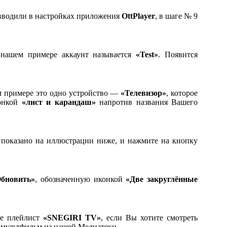
 вводили в настройках приложения
OttPlayer
, в шаге № 9
 нашем примере аккаунт называется
«Test»
. Появится
м примере это одно устройство —
«Телевизор»
, которое
конкой
«лист и карандаш»
напротив названия Вашего
к показано на иллюстрации ниже, и нажмите на кнопку
бновить»
, обозначенную иконкой
«Две закруглённые
те плейлист
«SNEGIRI TV»
, если Вы хотите смотреть
и мультфильм из нашей Медиатеки.