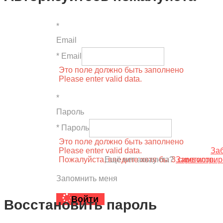
*
Email
* Email
Это поле должно быть заполнено
Please enter valid data.
*
Пароль
* Пароль
Это поле должно быть заполнено
Please enter valid data.
За
Пожалуйста, введите хотя бы 3 символов.
Ещё нет аккаунта?
Зарегистрир
Запомнить меня
Войти
Восстановить пароль