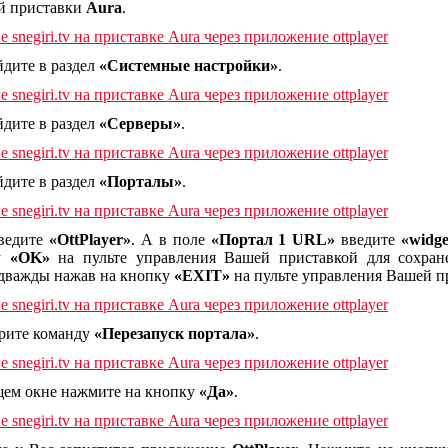
й приставки
Aura
.
дите в раздел
«Системные настройки»
.
дите в раздел
«Серверы»
.
дите в раздел
«Порталы»
.
ведите
«OttPlayer»
. А в поле
«Портал 1 URL»
введите
«widge
ку
«OK»
на пульте управления Вашей приставкой для сохран
 дважды нажав на кнопку
«EXIT»
на пульте управления Вашей п
рите команду
«Перезапуск портала»
.
ем окне нажмите на кнопку
«Да»
.