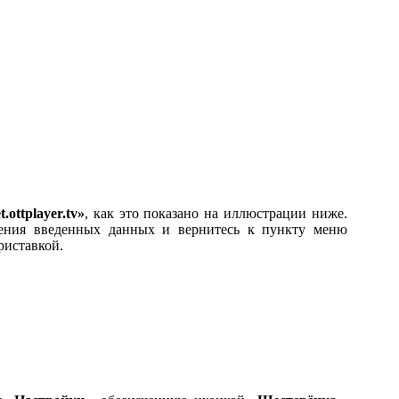
t.ottplayer.tv»
, как это показано на иллюстрации ниже.
ения введенных данных и вернитесь к пункту меню
риставкой.