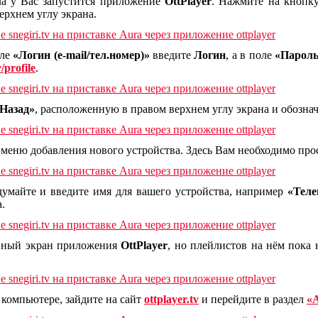
ла у Вас запустится приложение
OttPlayer
. Нажмите на кнопк
рхнем углу экрана.
оле
«Логин (e-mail/тел.номер)»
введите
Логин
, а в поле
«Парол
v/profile
.
Назад»
, расположенную в правом верхнем углу экрана и обозн
 меню добавления нового устройства. Здесь Вам необходимо про
умайте и введите имя для вашего устройства, например
«Теле
.
авный экран приложения
OttPlayer
, но плейлистов на нём пока 
 компьютере, зайдите на сайт
ottplayer.tv
и перейдите в раздел
«