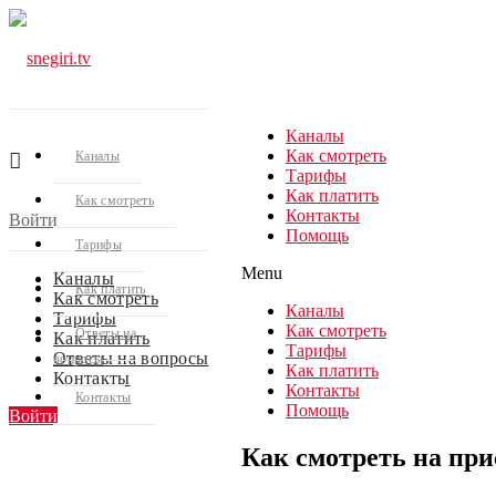
Каналы
Как смотреть
Каналы
Тарифы
Как платить
Как смотреть
Контакты
Войти
Помощь
Тарифы
Menu
Каналы
Как платить
Как смотреть
Каналы
Тарифы
Как смотреть
Ответы на
Как платить
Тарифы
Ответы на вопросы
вопросы
Как платить
Контакты
Контакты
Контакты
Помощь
Войти
Как смотреть на при