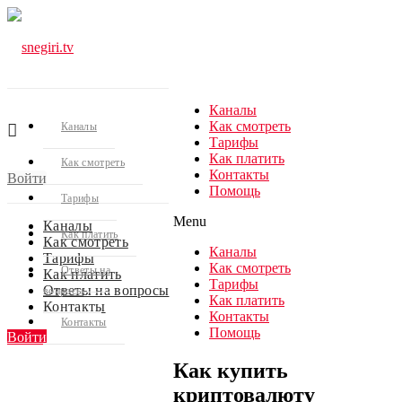
Каналы
Как смотреть
Каналы
Тарифы
Как платить
Как смотреть
Контакты
Войти
Помощь
Тарифы
Menu
Каналы
Как платить
Как смотреть
Каналы
Тарифы
Как смотреть
Ответы на
Как платить
Тарифы
Ответы на вопросы
вопросы
Как платить
Контакты
Контакты
Контакты
Помощь
Войти
Как купить
криптовалюту