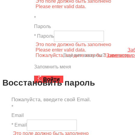
Это поле должно быть заполнено
Please enter valid data.
*
Пароль
* Пароль
Это поле должно быть заполнено
Please enter valid data.
За
Пожалуйста, введите хотя бы 3 символов.
Ещё нет аккаунта?
Зарегистрир
Запомнить меня
Войти
Восстановить пароль
Пожалуйста, введите свой Email.
*
Email
* Email
Это поле должно быть заполнено