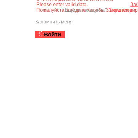
Please enter valid data.
За
Пожалуйста, введите хотя бы 3 символов.
Ещё нет аккаунта?
Зарегистрир
Запомнить меня
Войти